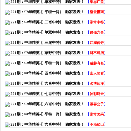
221期：中华精英-〖单双中特〗 独家发表！
【
】
集思广益
221期：中华精英-〖平特一肖〗 独家发表！
【
】
翻云覆雨
221期：中华精英-〖二肖中特〗 独家发表！
【
】
常常中特
221期：中华精英-〖单双中特〗 独家发表！
【
】
赌仙六合
221期：中华精英-〖三尾中特〗 独家发表！
【
】
江湖传奇
221期：中华精英-〖家野中特〗 独家发表！
【
】
财不可挡
221期：中华精英-〖平特一肖〗 独家发表！
【
】
赫赫有名
221期：中华精英-〖四肖中特〗 独家发表！
【
】
山人笑看
221期：中华精英-〖六肖中特〗 独家发表！
【
】
名博远洋
221期：中华精英-〖七肖中特〗 独家发表！
【
】
神彩码金
221期：中华精英-〖六肖中特〗 独家发表！
【
】
慕容公子
221期：中华精英-〖平特一肖〗 独家发表！
【
】
常常奖采
221期：中华精英-〖六肖中特〗 独家发表！
【
】
不动如山