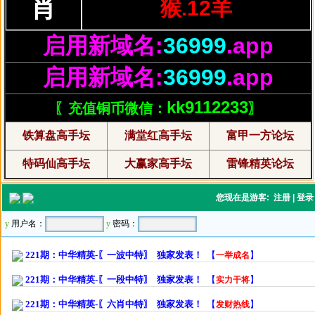
肖
猴.12羊
启用新域名:
36999
.app
启用新域名:
36999
.app
kk9112233
〖充值铜币微信：
〗
铁算盘高手坛
满堂红高手坛
富甲一方论坛
特码仙高手坛
大赢家高手坛
雷锋精英论坛
您现在是游客:
注册
|
登录
y
用户名：
y
密码：
221期：中华精英-〖一波中特〗 独家发表！
【
】
一举成名
221期：中华精英-〖一段中特〗 独家发表！
【
】
实力干将
221期：中华精英-〖六肖中特〗 独家发表！
【
】
发财热线