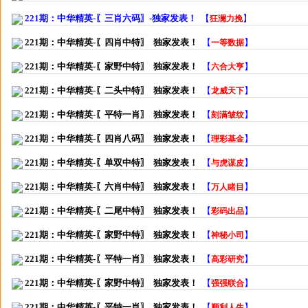
221期：中华精英-〖三肖六码〗-独家发表！
【
】
狂澜力挽
221期：中华精英-〖四肖中特〗 独家发表！
【
】
一等数据
221期：中华精英-〖家野中特〗 独家发表！
【
】
六合大亨
221期：中华精英-〖二头中特〗 独家发表！
【
】
龙威天下
221期：中华精英-〖平特一肖〗 独家发表！
【
】
刻满皱纹
221期：中华精英-〖四肖八码〗 独家发表！
【
】
理彩基金
221期：中华精英-〖单双中特〗 独家发表！
【
】
与虎谋皮
221期：中华精英-〖六肖中特〗 独家发表！
【
】
万人睹目
221期：中华精英-〖二尾中特〗 独家发表！
【
】
彩码出品
221期：中华精英-〖家野中特〗 独家发表！
【
】
神秘小司
221期：中华精英-〖平特一肖〗 独家发表！
【
】
高彩研究
221期：中华精英-〖家野中特〗 独家发表！
【
】
强强联合
221期：中华精英-〖平特一肖〗 独家发表！
【
】
顺利人生