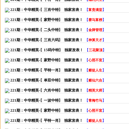
221期：中华精英-〖三肖中特〗 独家发表！
【
】
富贵满堂
221期：中华精英-〖家野中特〗 独家发表！
【
】
赛马富榜
221期：中华精英-〖二头中特〗 独家发表！
【
】
金牌管理
221期：中华精英-〖三肖六码〗 独家发表！
【
】
神算天才
221期：中华精英-〖15码中特〗 独家发表！
【
】
三花聚顶
221期：中华精英-〖家野中特〗 独家发表！
【
】
心照不宣
221期：中华精英-〖平特一肖〗 独家发表！
【
】
赌徒人生
221期：中华精英-〖单双中特〗 独家发表！
【
】
赌仙六合
221期：中华精英-〖六肖中特〗 独家发表！
【
】
精英大师
221期：中华精英-〖一波中特〗 独家发表！
【
】
青梅竹马
221期：中华精英-〖家野中特〗 独家发表！
【
】
心照不宣
221期：中华精英-〖平特一肖〗 独家发表！
【
】
赌徒人生